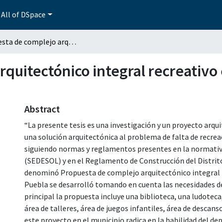
All of DSpace
Propuesta de complejo arquitectónico integral recreativo en el municipio de Tlaltenango, Puebla
quitectónico integral recreativo 
Abstract
“La presente tesis es una investigación y un proyecto arq
una solución arquitectónica al problema de falta de recrea
siguiendo normas y reglamentos presentes en la normativa 
(SEDESOL) y en el Reglamento de Construcción del Distrito
denominó Propuesta de complejo arquitectónico integral r
Puebla se desarrolló tomando en cuenta las necesidades 
principal la propuesta incluye una biblioteca, una ludotec
área de talleres, área de juegos infantiles, área de descans
este proyecto en el municipio radica en la habilidad del de