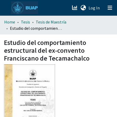
(current)
Log In
menu.section.about_menu
Home
Tesis
Tesis de Maestría
Estudio del comportamiento estructural del ex-convento Franciscano de Tecamachalco
All of DSpace
Estudio del comportamiento
estructural del ex-convento
Franciscano de Tecamachalco