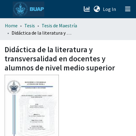
(current)
Log In
menu.section.about_menu
Home
Tesis
Tesis de Maestría
Didáctica de la literatura y transversalidad en docentes y alumnos de nivel medio superior
All of DSpace
Didáctica de la literatura y
transversalidad en docentes y
alumnos de nivel medio superior