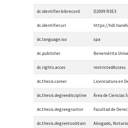
dc.identifier.bibrecord
D2009 R3E3
dc.identifier.uri
https://hdl.handl
dc.language.iso
spa
dc.publisher
Benemérita Unive
dc.rights.acces
restrictedAccess
dc.thesis.career
Licenciatura en 
dc.thesis.degreediscipline
Área de Ciencias 
dc.thesis.degreegrantor
Facultad de Derec
dc.thesis.degreetoobtain
Abogado, Notario