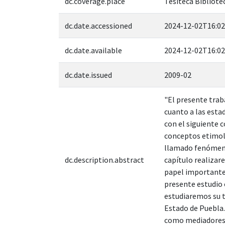
dc.coverage.place
Tesiteca Bibliote
dc.date.accessioned
2024-12-02T16:02
dc.date.available
2024-12-02T16:02
dc.date.issued
2009-02
"El presente tra
cuanto a las estad
con el siguiente 
conceptos etimoló
llamado fenómeno 
dc.description.abstract
capítulo realizare
papel importante 
presente estudio 
estudiaremos su t
Estado de Puebla.
como mediadores, 