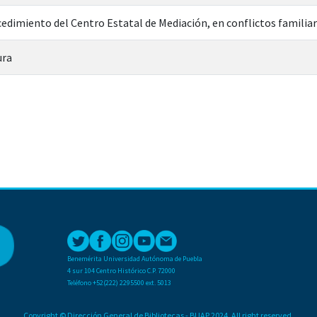
ocedimiento del Centro Estatal de Mediación, en conflictos famili
ura
Benemérita Universidad Autónoma de Puebla
4 sur 104 Centro Histórico C.P. 72000
Teléfono +52(222) 2295500 ext. 5013
Copyright © Dirección General de Bibliotecas - BUAP 2024. All right reserved.