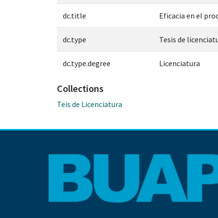
dc.title
Eficacia en el pr
dc.type
Tesis de licenciat
dc.type.degree
Licenciatura
Collections
Teis de Licenciatura