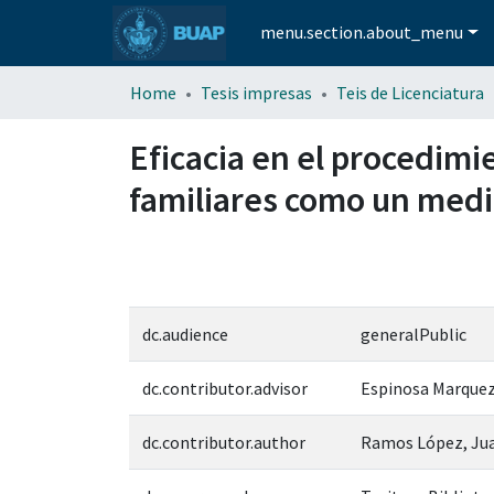
menu.section.about_menu
Home
Tesis impresas
Teis de Licenciatura
Eficacia en el procedimi
familiares como un medi
dc.audience
generalPublic
dc.contributor.advisor
Espinosa Marquez,
dc.contributor.author
Ramos López, Ju