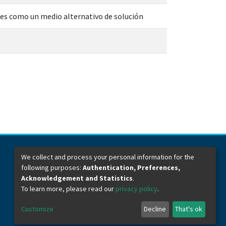
ares como un medio alternativo de solución
We collect and process your personal information for the
following purposes:
Authentication, Preferences,
Dirección General de Bibliotecas
Boulevard Valsequillo y Av. de las Torres
Acknowledgement and Statistics
.
Ciudad Universitaria. Col. San Manuel
To learn more, please read our
privacy policy
.
C.P. 72570
Teléfono +52 (222) 2295500 Ext 2901
Customize
Decline
That's ok