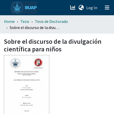
(current)
Log In
menu.section.about_menu
Home
Tesis
Tesis de Doctorado
Sobre el discurso de la divulgación científica para niños
All of DSpace
Sobre el discurso de la divulgación
científica para niños