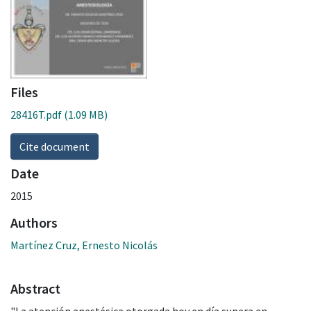
Files
28416T.pdf
(1.09 MB)
Cite document
Date
2015
Authors
Martínez Cruz, Ernesto Nicolás
Abstract
"La atención anestésica otorgada hoy en día supera en