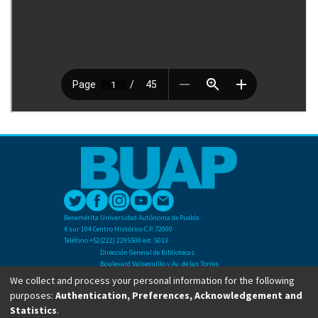
Benemérita Universidad Autónoma de Puebla
4 sur 104 Centro Histórico C.P. 72000
Teléfono +52(222) 2295500 ext. 5013
Dirección General de Bibliotecas
Boulevard Valsequillo y Av. de las Torres
Ciudad Universitaria. Col. San Manuel
We collect and process your personal information for the following
C.P. 72570
purposes:
Authentication, Preferences, Acknowledgement and
Teléfono +52 (222) 2295500 Ext 2901
Statistics
.