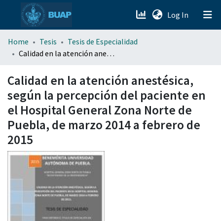
(current)
Log In
menu.section.about_menu
Home
Tesis
Tesis de Especialidad
Calidad en la atención anestésica, según la percepción del paciente en el Hospital General Zona Norte de Puebla, de marzo 2014 a febrero de 2015
All of DSpace
Calidad en la atención anestésica,
según la percepción del paciente en
el Hospital General Zona Norte de
Puebla, de marzo 2014 a febrero de
2015