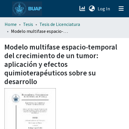
(current)
Log In
menu.section.about_menu
Home
Tesis
Tesis de Licenciatura
Modelo multifase espacio-temporal del crecimiento de un tumor: aplicación y efectos quimioterapéuticos sobre su desarrollo
All of DSpace
Modelo multifase espacio-temporal
del crecimiento de un tumor:
aplicación y efectos
quimioterapéuticos sobre su
desarrollo