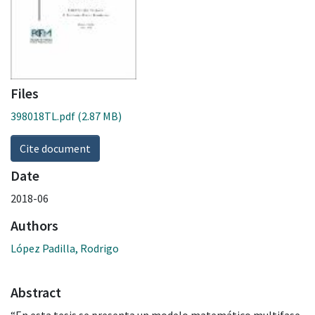
Files
398018TL.pdf
(2.87 MB)
Cite document
Date
2018-06
Authors
López Padilla, Rodrigo
Abstract
“En esta tesis se presenta un modelo matemático multifase