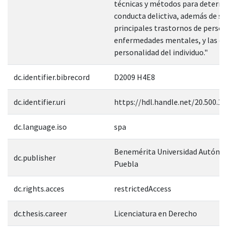
técnicas y métodos para determi
conducta delictiva, además de se
principales trastornos de person
enfermedades mentales, y las et
personalidad del individuo."
dc.identifier.bibrecord
D2009 H4E8
dc.identifier.uri
https://hdl.handle.net/20.500.1
dc.language.iso
spa
Benemérita Universidad Autóno
dc.publisher
Puebla
dc.rights.acces
restrictedAccess
dc.thesis.career
Licenciatura en Derecho