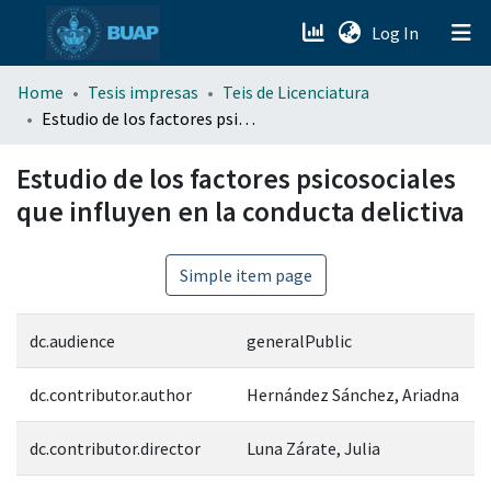
(current)
Log In
menu.section.about_menu
Home
Tesis impresas
Teis de Licenciatura
Estudio de los factores psicosociales que influyen en la conducta delictiva
All of DSpace
Estudio de los factores psicosociales
que influyen en la conducta delictiva
Simple item page
dc.audience
generalPublic
dc.contributor.author
Hernández Sánchez, Ariadna
dc.contributor.director
Luna Zárate, Julia