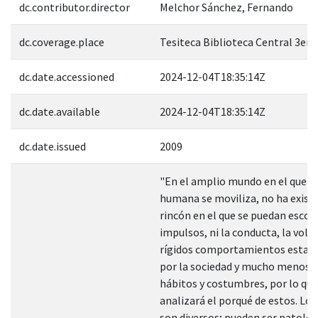
dc.contributor.director
Melchor Sánchez, Fernando
dc.coverage.place
Tesiteca Biblioteca Central 3er. 
dc.date.accessioned
2024-12-04T18:35:14Z
dc.date.available
2024-12-04T18:35:14Z
dc.date.issued
2009
"En el amplio mundo en el que la
humana se moviliza, no ha existi
rincón en el que se puedan escon
impulsos, ni la conducta, la volu
rígidos comportamientos establ
por la sociedad y mucho menos l
hábitos y costumbres, por lo que
analizará el porqué de estos. Los
son diversos; pueden ser patológ