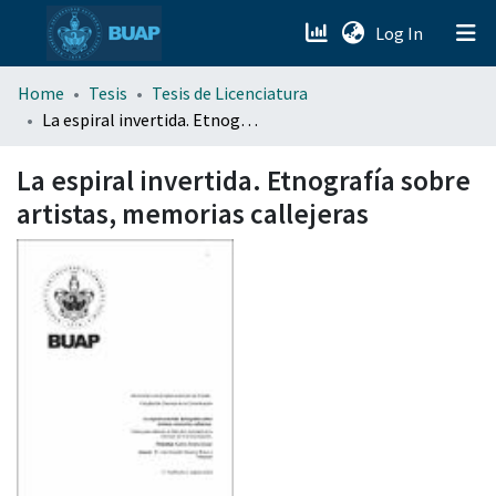
(current)
Log In
menu.section.about_menu
Home
Tesis
Tesis de Licenciatura
La espiral invertida. Etnografía sobre artistas, memorias callejeras
All of DSpace
La espiral invertida. Etnografía sobre
artistas, memorias callejeras