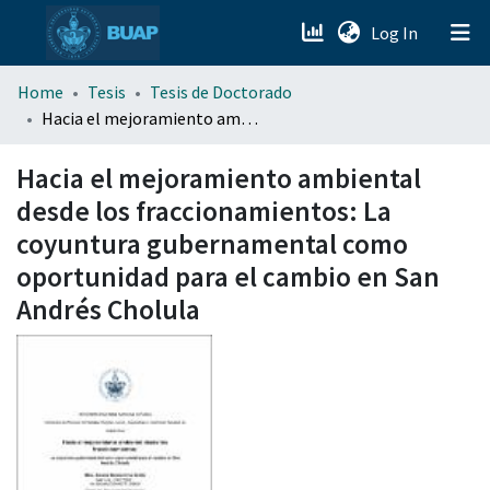
(current)
Log In
menu.section.about_menu
Home
Tesis
Tesis de Doctorado
Hacia el mejoramiento ambiental desde los fraccionamientos: La coyuntura gubernamental como oportunidad para el cambio en San Andrés Cholula
All of DSpace
Hacia el mejoramiento ambiental
desde los fraccionamientos: La
coyuntura gubernamental como
oportunidad para el cambio en San
Andrés Cholula