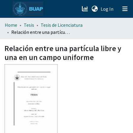
(current)
Log In
menu.section.about_menu
Home
Tesis
Tesis de Licenciatura
Relación entre una partícula libre y una en un campo uniforme
All of DSpace
Relación entre una partícula libre y
una en un campo uniforme