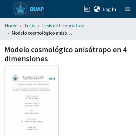
(current)
Log In
menu.section.about_menu
Home
Tesis
Tesis de Licenciatura
Modelo cosmológico anisótropo en 4 dimensiones
All of DSpace
Modelo cosmológico anisótropo en 4
dimensiones