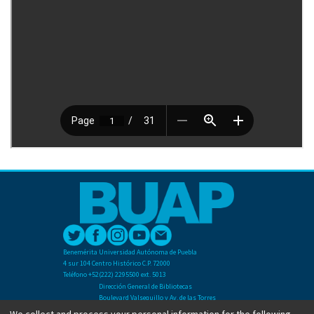
Benemérita Universidad Autónoma de Puebla
4 sur 104 Centro Histórico C.P. 72000
Teléfono +52(222) 2295500 ext. 5013
Dirección General de Bibliotecas
Boulevard Valsequillo y Av. de las Torres
Ciudad Universitaria. Col. San Manuel
We collect and process your personal information for the following