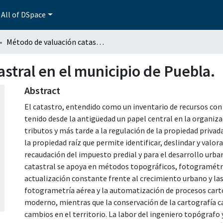
All of DSpace
Método de valuación catastral en el municipio de Puebla.
stral en el municipio de Puebla.
Abstract
El catastro, entendido como un inventario de recursos con 
tenido desde la antigüedad un papel central en la organizac
tributos y más tarde a la regulación de la propiedad privad
la propiedad raíz que permite identificar, deslindar y val
recaudación del impuesto predial y para el desarrollo urban
catastral se apoya en métodos topográficos, fotogramétri
actualización constante frente al crecimiento urbano y las 
fotogrametría aérea y la automatización de procesos cartog
moderno, mientras que la conservación de la cartografía c
cambios en el territorio. La labor del ingeniero topógraf