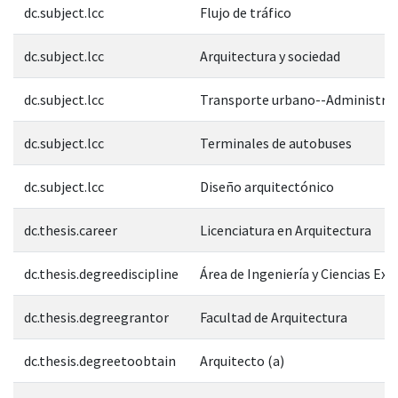
dc.subject.lcc
Flujo de tráfico
dc.subject.lcc
Arquitectura y sociedad
dc.subject.lcc
Transporte urbano--Administra
dc.subject.lcc
Terminales de autobuses
dc.subject.lcc
Diseño arquitectónico
dc.thesis.career
Licenciatura en Arquitectura
dc.thesis.degreediscipline
Área de Ingeniería y Ciencias Exa
dc.thesis.degreegrantor
Facultad de Arquitectura
dc.thesis.degreetoobtain
Arquitecto (a)