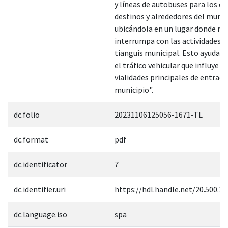
y líneas de autobuses para los di
destinos y alrededores del munic
ubicándola en un lugar donde no
interrumpa con las actividades d
tianguis municipal. Esto ayudara 
el tráfico vehicular que influye en
vialidades principales de entrada
municipio".
dc.folio
20231106125056-1671-TL
dc.format
pdf
dc.identificator
7
dc.identifier.uri
https://hdl.handle.net/20.500.1
dc.language.iso
spa