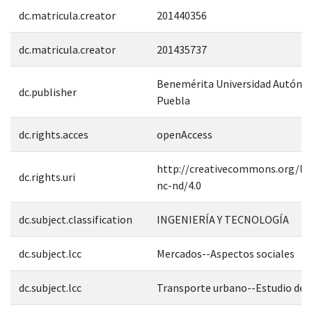
dc.matricula.creator
201440356
dc.matricula.creator
201435737
Benemérita Universidad Autóno
dc.publisher
Puebla
dc.rights.acces
openAccess
http://creativecommons.org/lic
dc.rights.uri
nc-nd/4.0
dc.subject.classification
INGENIERÍA Y TECNOLOGÍA
dc.subject.lcc
Mercados--Aspectos sociales
dc.subject.lcc
Transporte urbano--Estudio de 