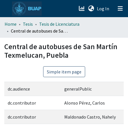
(current)
Log In
menu.section.about_menu
Home
Tesis
Tesis de Licenciatura
Central de autobuses de San Martín Texmelucan, Puebla
All of DSpace
Central de autobuses de San Martín
Texmelucan, Puebla
Simple item page
dc.audience
generalPublic
dc.contributor
Alonso Pérez, Carlos
dc.contributor
Maldonado Castro, Nahely