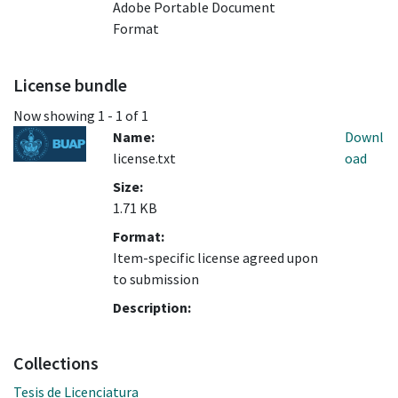
Adobe Portable Document
Format
License bundle
Now showing
1 - 1 of 1
Name:
Downl
license.txt
oad
Size:
1.71 KB
Format:
Item-specific license agreed upon
to submission
Description:
Collections
Tesis de Licenciatura