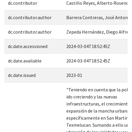
dc.contributor
Castillo Reyes, Alberto Rosendo
dc.contributor.author
Barrera Contreras, José Antonio
dc.contributor.author
Zepeda Hernández, Diego Alfred
dc.date.accessioned
2024-03-04T18:52:45Z
dc.date.available
2024-03-04T18:52:45Z
dc.date.issued
2023-01
"Teniendo en cuenta que la pobl
ido creciendo y las nuevas
infraestructuras, el crecimiento 
expansión de la mancha urbana 
específicamente en San Martin
Texmelucan. Sumando a ello una
ubicación de las vialidades y cent