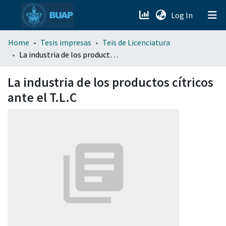
(current)
Log In
menu.section.about_menu
Home
Tesis impresas
Teis de Licenciatura
La industria de los productos cítricos ante el T.L.C
All of DSpace
La industria de los productos cítricos
ante el T.L.C