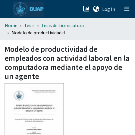
(current)
Log In
menu.section.about_menu
Home
Tesis
Tesis de Licenciatura
Modelo de productividad de empleados con actividad laboral en la computadora mediante el apoyo de un agente
All of DSpace
Modelo de productividad de
empleados con actividad laboral en la
computadora mediante el apoyo de
un agente