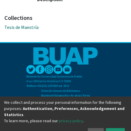
Collections
Tesis de Maestría
Benemérita Universidad Autónoma de Puebla
4 sur 104 Centro Histórico C.P. 72000
Teléfono +52(222) 2295500 ext. 5013
Dirección General de Bibliotecas
Boulevard Valsequillo y Av. de las Torres
Ciudad Universitaria. Col. San Manuel
We collect and process your personal information for the following
C.P. 72570
purposes:
Authentication, Preferences, Acknowledgement and
Teléfono +52 (222) 2295500 Ext 2901
Statistics
.
To learn more, please read our
privacy policy
.