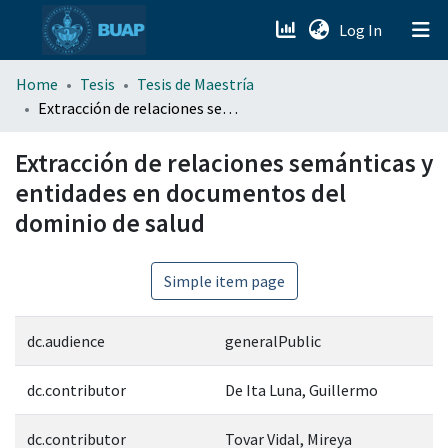
(current)
Log In
menu.section.about_menu
Home
Tesis
Tesis de Maestría
Extracción de relaciones semánticas y entidades en documentos del dominio de salud
All of DSpace
Extracción de relaciones semánticas y
entidades en documentos del
dominio de salud
Simple item page
dc.audience
generalPublic
dc.contributor
De Ita Luna, Guillermo
dc.contributor
Tovar Vidal, Mireya