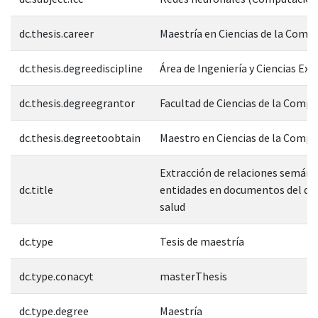
dc.thesis.career
Maestría en Ciencias de la Comp
dc.thesis.degreediscipline
Área de Ingeniería y Ciencias Exa
dc.thesis.degreegrantor
Facultad de Ciencias de la Comp
dc.thesis.degreetoobtain
Maestro en Ciencias de la Comp
Extracción de relaciones semánt
dc.title
entidades en documentos del do
salud
dc.type
Tesis de maestría
dc.type.conacyt
masterThesis
dc.type.degree
Maestría