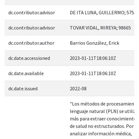
dc.contributor.advisor
DE ITA LUNA, GUILLERMO; 57559
dc.contributor.advisor
TOVAR VIDAL, MIREYA; 98665
dc.contributor.author
Barrios González, Erick
dc.date.accessioned
2023-01-11T18:06:10Z
dc.date.available
2023-01-11T18:06:10Z
dc.date.issued
2022-08
"Los métodos de procesamiento
lenguaje natural (PLN) se utiliza
más para extraer conocimientos
de salud no estructurados. Por e
analizar información médica,