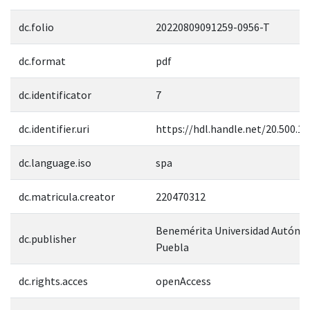
dc.folio
20220809091259-0956-T
dc.format
pdf
dc.identificator
7
dc.identifier.uri
https://hdl.handle.net/20.500.1
dc.language.iso
spa
dc.matricula.creator
220470312
Benemérita Universidad Autóno
dc.publisher
Puebla
dc.rights.acces
openAccess