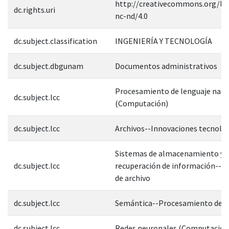
http://creativecommons.org/lic
dc.rights.uri
nc-nd/4.0
dc.subject.classification
INGENIERÍA Y TECNOLOGÍA
dc.subject.dbgunam
Documentos administrativos
Procesamiento de lenguaje natu
dc.subject.lcc
(Computación)
dc.subject.lcc
Archivos--Innovaciones tecnoló
Sistemas de almacenamiento y
dc.subject.lcc
recuperación de información--M
de archivo
dc.subject.lcc
Semántica--Procesamiento de d
dc.subject.lcc
Redes neuronales (Computación