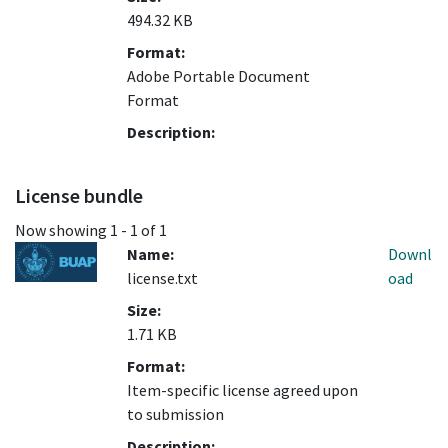
494.32 KB
Format:
Adobe Portable Document
Format
Description:
License bundle
Now showing
1 - 1 of 1
Name:
Downl
license.txt
oad
Size:
1.71 KB
Format:
Item-specific license agreed upon
to submission
Description: