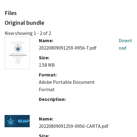
Files
Original bundle
Now showing
1 - 2 of 2
Name:
Downl
20220809091259-0956-T.pdf
oad
Size:
1.58 MB
Format:
Adobe Portable Document
Format
Description:
Name:
20220809091259-0956-CARTA.pdf
Size: