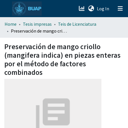
(current)
Log In
menu.section.about_menu
Home
Tesis impresas
Teis de Licenciatura
Preservación de mango criollo (mangifera indica) en piezas enteras por el método de factores combinados
All of DSpace
Preservación de mango criollo
(mangifera indica) en piezas enteras
por el método de factores
combinados