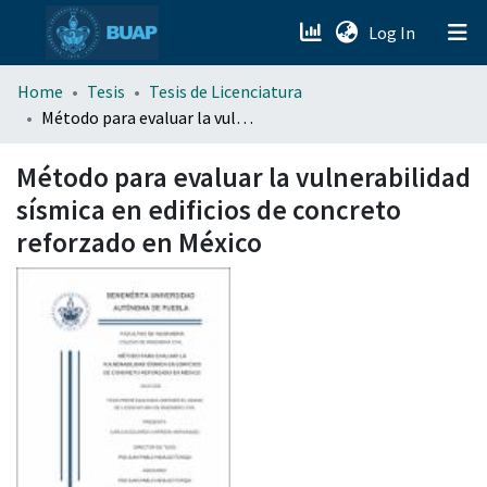
(current)
Log In
menu.section.about_menu
Home
Tesis
Tesis de Licenciatura
Método para evaluar la vulnerabilidad sísmica en edificios de concreto reforzado en México
All of DSpace
Método para evaluar la vulnerabilidad
sísmica en edificios de concreto
reforzado en México