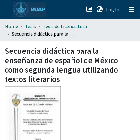
(current)
Log In
menu.section.about_menu
Home
Tesis
Tesis de Licenciatura
Secuencia didáctica para la enseñanza de español de México como segunda lengua utilizando textos literarios
All of DSpace
Secuencia didáctica para la
enseñanza de español de México
como segunda lengua utilizando
textos literarios