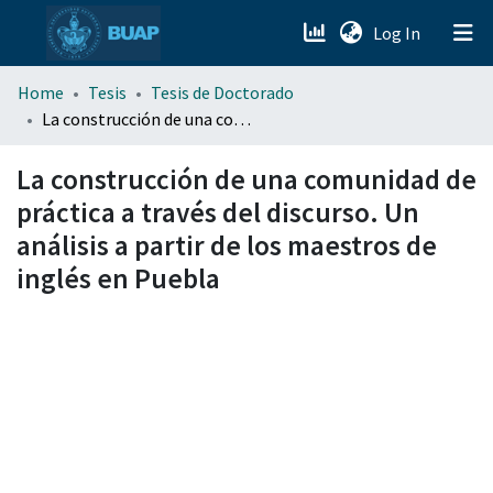
(current)
Log In
menu.section.about_menu
Home
Tesis
Tesis de Doctorado
La construcción de una comunidad de práctica a través del discurso. Un análisis a partir de los maestros de inglés en Puebla
All of DSpace
La construcción de una comunidad de
práctica a través del discurso. Un
análisis a partir de los maestros de
inglés en Puebla