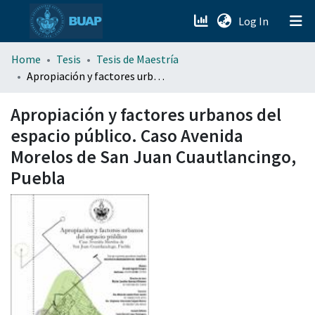
(current)
Log In
menu.section.about_menu
Home
Tesis
Tesis de Maestría
Apropiación y factores urbanos del espacio público. Caso Avenida Morelos de San Juan Cuautlancingo, Puebla
All of DSpace
Apropiación y factores urbanos del
espacio público. Caso Avenida
Morelos de San Juan Cuautlancingo,
Puebla