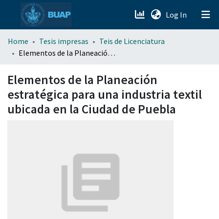
(current)
Log In
menu.section.about_menu
Home
Tesis impresas
Teis de Licenciatura
Elementos de la Planeación estratégica para una industria textil ubicada en la Ciudad de Puebla
All of DSpace
Elementos de la Planeación
estratégica para una industria textil
ubicada en la Ciudad de Puebla