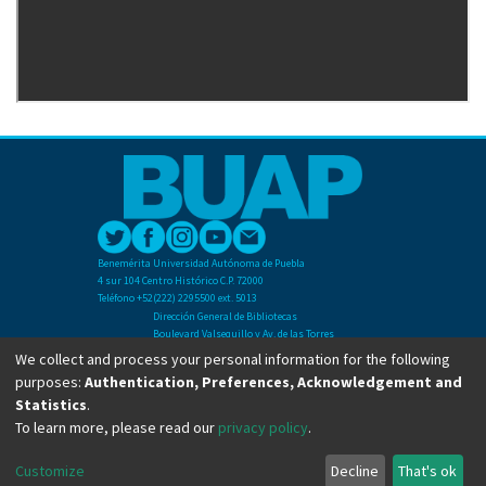
Benemérita Universidad Autónoma de Puebla
4 sur 104 Centro Histórico C.P. 72000
Teléfono +52(222) 2295500 ext. 5013
Dirección General de Bibliotecas
Boulevard Valsequillo y Av. de las Torres
Ciudad Universitaria. Col. San Manuel
We collect and process your personal information for the following
C.P. 72570
purposes:
Authentication, Preferences, Acknowledgement and
Teléfono +52 (222) 2295500 Ext 2901
Statistics
.
To learn more, please read our
privacy policy
.
Copyright © Dirección General de Bibliotecas - BUAP 2024. All right reserved.
Customize
Decline
That's ok