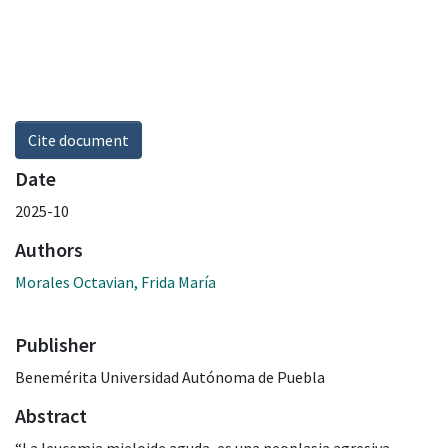
Cite document
Date
2025-10
Authors
Morales Octavian, Frida María
Publisher
Benemérita Universidad Autónoma de Puebla
Abstract
“La leucemia mieloide aguda, es una neoplasia agresiva