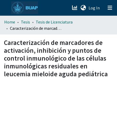
(current)
Log In
menu.section.about_menu
Home
Tesis
Tesis de Licenciatura
Caracterización de marcadores de activación, inhibición y puntos de control inmunológico de las células inmunológicas residuales en leucemia mieloide aguda pediátrica
All of DSpace
Caracterización de marcadores de
activación, inhibición y puntos de
control inmunológico de las células
inmunológicas residuales en
leucemia mieloide aguda pediátrica