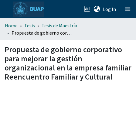
(current)
Log In
menu.section.about_menu
Home
Tesis
Tesis de Maestría
Propuesta de gobierno corporativo para mejorar la gestión organizacional en la empresa familiar Reencuentro Familiar y Cultural
All of DSpace
Propuesta de gobierno corporativo
para mejorar la gestión
organizacional en la empresa familiar
Reencuentro Familiar y Cultural