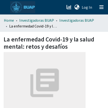
(current)
Log In
menu.section.about_menu
Home
Investigadoras BUAP
Investigadoras BUAP
La enfermedad Covid-19 y la salud mental: retos y desafíos
All of DSpace
La enfermedad Covid-19 y la salud
mental: retos y desafíos