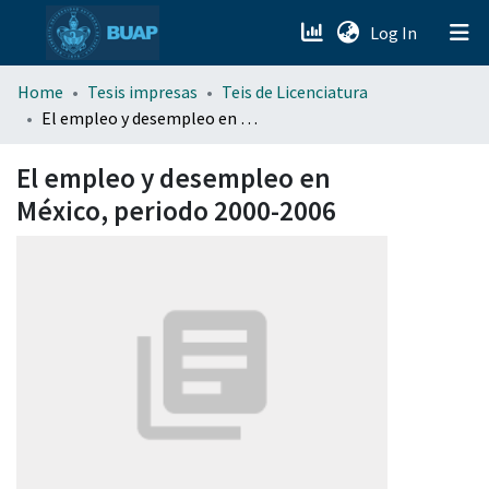
(current)
Log In
menu.section.about_menu
Home
Tesis impresas
Teis de Licenciatura
El empleo y desempleo en México, periodo 2000-2006
All of DSpace
El empleo y desempleo en
México, periodo 2000-2006