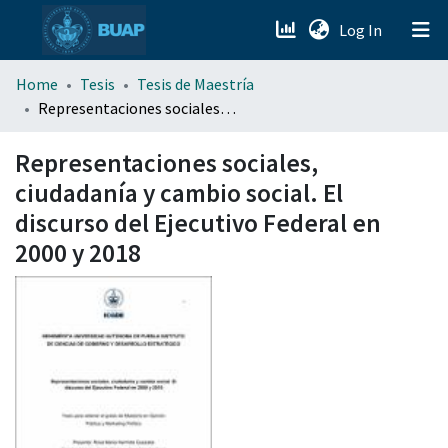
(current)
Log In
menu.section.about_menu
Home
Tesis
Tesis de Maestría
Representaciones sociales, ciudadanía y cambio social. El discurso del Ejecutivo Federal en 2000 y 2018
All of DSpace
Representaciones sociales,
ciudadanía y cambio social. El
discurso del Ejecutivo Federal en
2000 y 2018