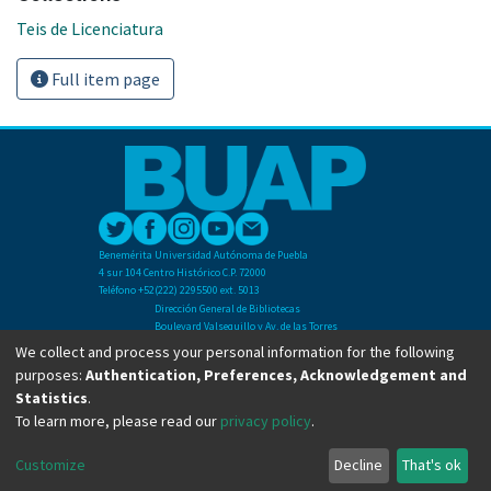
Teis de Licenciatura
Full item page
Benemérita Universidad Autónoma de Puebla
4 sur 104 Centro Histórico C.P. 72000
Teléfono +52(222) 2295500 ext. 5013
Dirección General de Bibliotecas
Boulevard Valsequillo y Av. de las Torres
Ciudad Universitaria. Col. San Manuel
We collect and process your personal information for the following
C.P. 72570
purposes:
Authentication, Preferences, Acknowledgement and
Teléfono +52 (222) 2295500 Ext 2901
Statistics
.
To learn more, please read our
privacy policy
.
Copyright © Dirección General de Bibliotecas - BUAP 2024. All right reserved.
Customize
Decline
That's ok