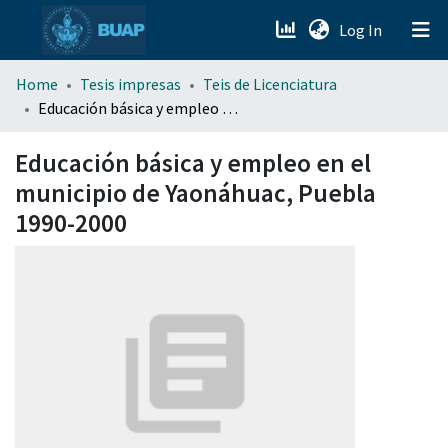
(current)
Log In
menu.section.about_menu
Home
Tesis impresas
Teis de Licenciatura
Educación básica y empleo en el municipio de Yaonáhuac, Puebla 1990-2000
All of DSpace
Educación básica y empleo en el
municipio de Yaonáhuac, Puebla
1990-2000