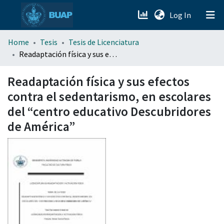
(current)
Log In
menu.section.about_menu
Home
Tesis
Tesis de Licenciatura
Readaptación física y sus efectos contra el sedentarismo, en escolares del “centro educativo Descubridores de América”
All of DSpace
Readaptación física y sus efectos
contra el sedentarismo, en escolares
del “centro educativo Descubridores
de América”