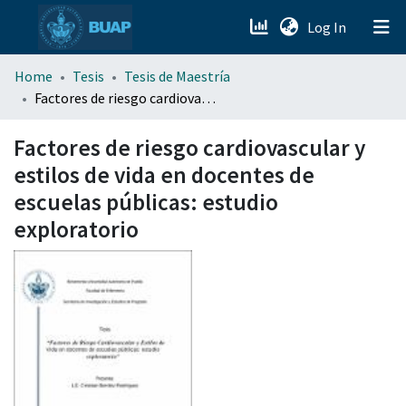
(current)
Log In
menu.section.about_menu
Home
Tesis
Tesis de Maestría
Factores de riesgo cardiovascular y estilos de vida en docentes de escuelas públicas: estudio exploratorio
All of DSpace
Factores de riesgo cardiovascular y
estilos de vida en docentes de
escuelas públicas: estudio
exploratorio