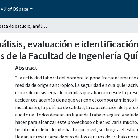
All of DSpace
Propuesta de estudio, análisis, evaluación e identificación de riesgos del Laboratorio de Materiales de la Facultad de Ingeniería Química
lisis, evaluación e identificación
s de la Facultad de Ingeniería Qu
Abstract
“La actividad laboral del hombre lo pone frecuentemente 
medida de origen antrópico. La seguridad en cualquier act
eficaz de un sistema de medidas que abarcan desde la prev
accidentes además tiene que ver con el comportamiento hu
instalación, la política de calidad, la capacitación del per
auditoria. Todos desean un lugar de trabajo seguro y salud
hacer para alcanzar este provechoso objetivo varía mucho. 
Institución debe decidir hasta que nivel, se dirigirá el esfu
llegan a presentarse dentro de los centros de trabajo por