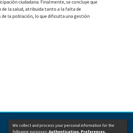
ticipación ciudadana. Finalmente, se concluye que
de la salud, atribuida tanto a la falta de
e la población, lo que dificulta una gestión
We collect and process your personal information for the
following purposes:
Authentication, Preferences,
Dirección General de Bibliotecas