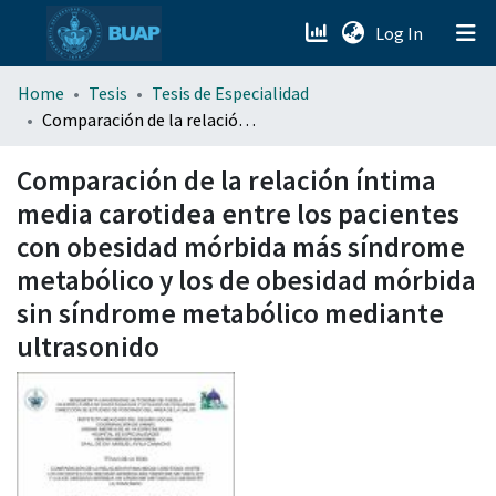
(current)
Log In
menu.section.about_menu
Home
Tesis
Tesis de Especialidad
Comparación de la relación íntima media carotidea entre los pacientes con obesidad mórbida más síndrome metabólico y los de obesidad mórbida sin síndrome metabólico mediante ultrasonido
All of DSpace
Comparación de la relación íntima
media carotidea entre los pacientes
con obesidad mórbida más síndrome
metabólico y los de obesidad mórbida
sin síndrome metabólico mediante
ultrasonido