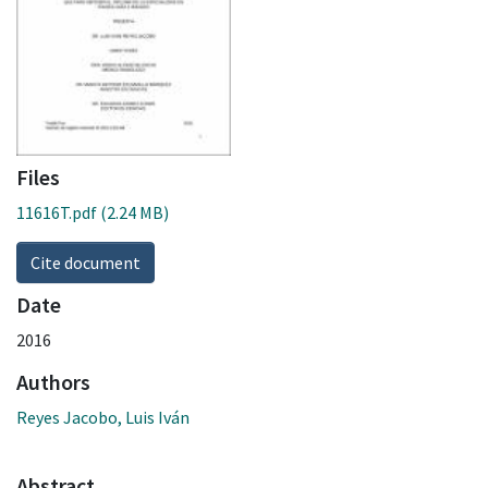
Files
11616T.pdf
(2.24 MB)
Cite document
Date
2016
Authors
Reyes Jacobo, Luis Iván
Abstract