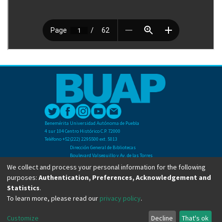
Benemérita Universidad Autónoma de Puebla
4 sur 104 Centro Histórico C.P. 72000
Teléfono +52(222) 2295500 ext. 5013
Dirección General de Bibliotecas
Boulevard Valsequillo y Av. de las Torres
Ciudad Universitaria. Col. San Manuel
We collect and process your personal information for the following
C.P. 72570
purposes:
Authentication, Preferences, Acknowledgement and
Teléfono +52 (222) 2295500 Ext 2901
Statistics
.
To learn more, please read our
privacy policy
.
Copyright © Dirección General de Bibliotecas - BUAP 2024. All right reserved.
Customize
Decline
That's ok