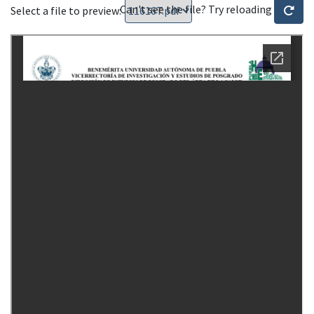
Can't see the file? Try reloading
Select a file to preview: