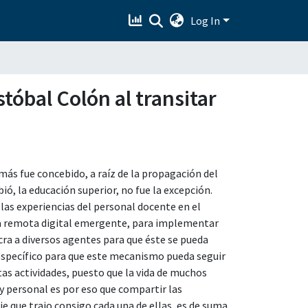
Log In
stóbal Colón al transitar
más fue concebido, a raíz de la propagación del
ió, la educación superior, no fue la excepción.
 las experiencias del personal docente en el
nza remota digital emergente, para implementar
cra a diversos agentes para que éste se pueda
 específico para que este mecanismo pueda seguir
tas actividades, puesto que la vida de muchos
 personal es por eso que compartir las
je que trajo consigo cada una de ellas, es de suma