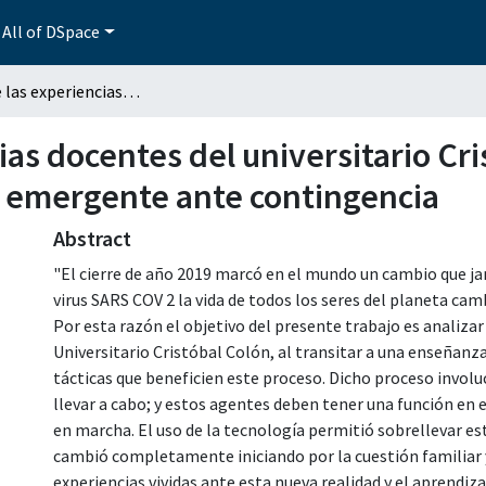
All of DSpace
Análisis de las experiencias docentes del universitario Cristóbal Colón al transitar a una enseñanza remota emergente ante contingencia
ias docentes del universitario Cri
 emergente ante contingencia
Abstract
"El cierre de año 2019 marcó en el mundo un cambio que ja
virus SARS COV 2 la vida de todos los seres del planeta camb
Por esta razón el objetivo del presente trabajo es analizar
Universitario Cristóbal Colón, al transitar a una enseña
tácticas que beneficien este proceso. Dicho proceso involu
llevar a cabo; y estos agentes deben tener una función en
en marcha. El uso de la tecnología permitió sobrellevar es
cambió completamente iniciando por la cuestión familiar y
experiencias vividas ante esta nueva realidad y el aprendiza