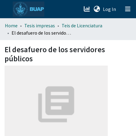
(current)
Log In
menu.section.about_menu
Home
Tesis impresas
Teis de Licenciatura
El desafuero de los servidores públicos
All of DSpace
El desafuero de los servidores
públicos