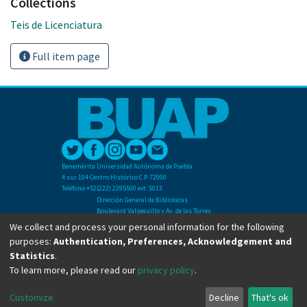
Collections
Teis de Licenciatura
Full item page
Benemérita Universidad Autónoma de Puebla
4 sur 104 Centro Histórico C.P. 72000
Teléfono +52(222) 2295500 ext. 5013
Dirección General de Bibliotecas
Boulevard Valsequillo y Av. de las Torres
Ciudad Universitaria. Col. San Manuel
We collect and process your personal information for the following
C.P. 72570
purposes:
Authentication, Preferences, Acknowledgement and
Teléfono +52 (222) 2295500 Ext 2901
Statistics
.
To learn more, please read our
privacy policy
.
Copyright © Dirección General de Bibliotecas - BUAP 2024. All right reserved.
Customize
Decline
That's ok