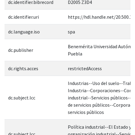
dc.identifier.bibrecord
D2005 Z3D4
dc.identifier.uri
https://hdl.handle.net/20.500.1
dc.language.iso
spa
Benemérita Universidad Autóno
dc.publisher
Puebla
dc.rights.acces
restrictedAccess
Industrias--Uso del suelo--Traba
Industria--Corporaciones--Conc
dc.subject.lcc
industrial--Servicios públicos--
de servicios públicos--Corporaci
servicios públicos
Política industrial--El Estado y l
dc.subject.lcc
organización industrial--Servici