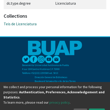
dc.type.degree
Licenciatura
Collections
Teis de Licenciatura
Benemérita Universidad Autónoma de Puebla
4 sur 104 Centro Histórico C.P. 72000
Teléfono +52(222) 2295500 ext. 5013
Dirección General de Bibliotecas
Boulevard Valsequillo y Av. de las Torres
Ciudad Universitaria. Col. San Manuel
We collect and process your personal information for the following
C.P. 72570
purposes:
Authentication, Preferences, Acknowledgement and
Teléfono +52 (222) 2295500 Ext 2901
Statistics
.
To learn more, please read our
privacy policy
.