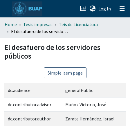
(current)
Log In
menu.section.about_menu
Home
Tesis impresas
Teis de Licenciatura
El desafuero de los servidores públicos
All of DSpace
El desafuero de los servidores
públicos
Simple item page
dc.audience
generalPublic
dc.contributor.advisor
Muñoz Victoria, José
dc.contributor.author
Zarate Hernández, Israel