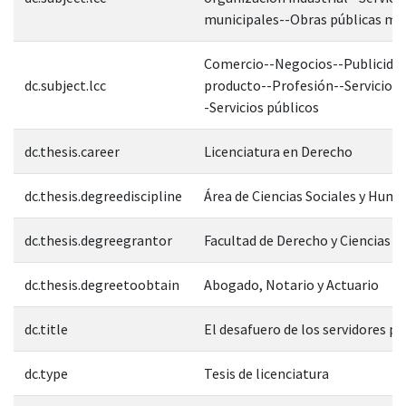
municipales--Obras públicas mu
Comercio--Negocios--Publicida
dc.subject.lcc
producto--Profesión--Servicio o 
-Servicios públicos
dc.thesis.career
Licenciatura en Derecho
dc.thesis.degreediscipline
Área de Ciencias Sociales y Hum
dc.thesis.degreegrantor
Facultad de Derecho y Ciencias S
dc.thesis.degreetoobtain
Abogado, Notario y Actuario
dc.title
El desafuero de los servidores pú
dc.type
Tesis de licenciatura