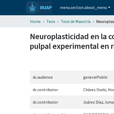
menu.section.about_menu
Home
Tesis
Tesis de Maestría
Neuroplasticidad en la 
pulpal experimental en 
dc.audience
generalPublic
dc.contributor
Chávez Oseki, Ho
dc.contributor
Juárez Díaz, Isma