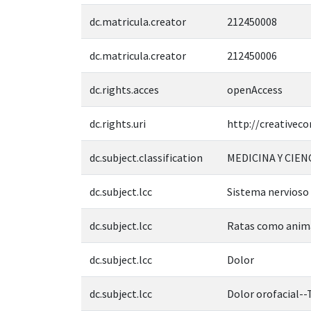
dc.matricula.creator
212450008
dc.matricula.creator
212450006
dc.rights.acces
openAccess
dc.rights.uri
http://creativec
dc.subject.classification
MEDICINA Y CIEN
dc.subject.lcc
Sistema nervioso
dc.subject.lcc
Ratas como anima
dc.subject.lcc
Dolor
dc.subject.lcc
Dolor orofacial-