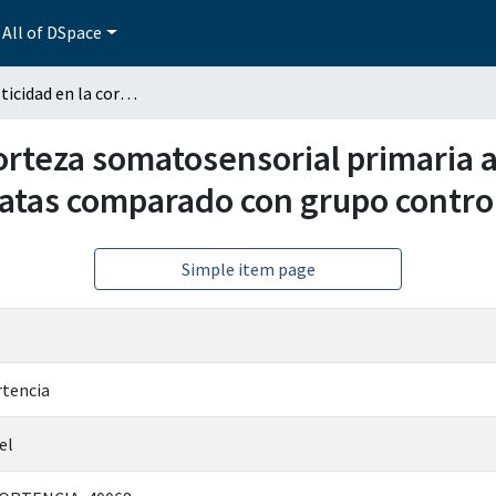
All of DSpace
Neuroplasticidad en la corteza somatosensorial primaria ante una comunicación pulpal experimental en ratas comparado con grupo control
corteza somatosensorial primaria
ratas comparado con grupo contro
Simple item page
rtencia
el