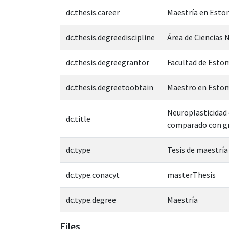
dc.thesis.career
Maestría en Esto
dc.thesis.degreediscipline
Área de Ciencias N
dc.thesis.degreegrantor
Facultad de Esto
dc.thesis.degreetoobtain
Maestro en Estom
Neuroplasticidad 
dc.title
comparado con g
dc.type
Tesis de maestría
dc.type.conacyt
masterThesis
dc.type.degree
Maestría
Files