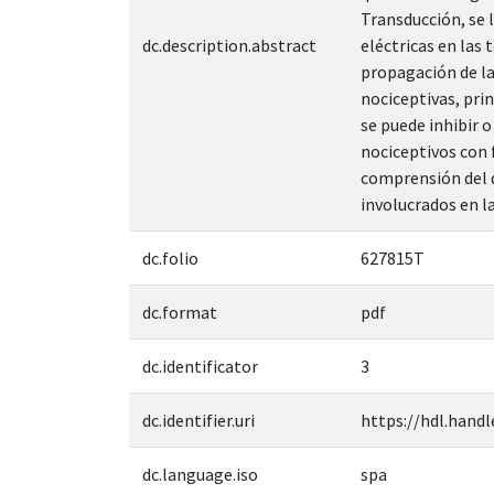
Transducción, se 
dc.description.abstract
eléctricas en las 
propagación de las
nociceptivas, pri
se puede inhibir o
nociceptivos con 
comprensión del d
involucrados en la
dc.folio
627815T
dc.format
pdf
dc.identificator
3
dc.identifier.uri
https://hdl.handl
dc.language.iso
spa