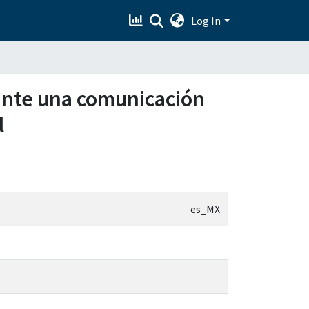
Log In
 ante una comunicación
l
es_MX