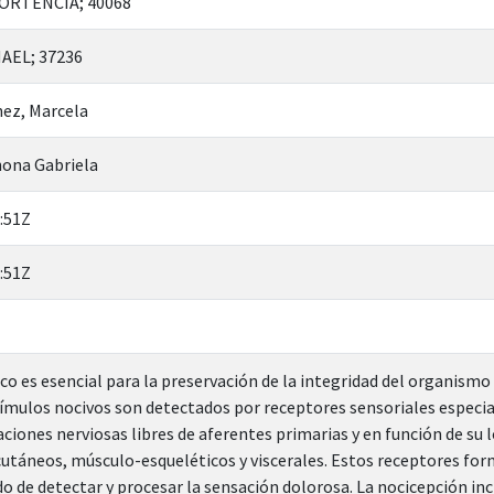
ORTENCIA; 40068
AEL; 37236
ez, Marcela
hona Gabriela
:51Z
:51Z
ico es esencial para la preservación de la integridad del organism
ímulos nocivos son detectados por receptores sensoriales especi
ciones nerviosas libres de aferentes primarias y en función de su 
cutáneos, músculo-esqueléticos y viscerales. Estos receptores fo
o de detectar y procesar la sensación dolorosa. La nocicepción incl