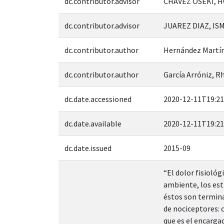
dc.contributor.advisor
CHAVEZ OSEKI, H
dc.contributor.advisor
JUAREZ DIAZ, ISM
dc.contributor.author
Hernández Martín
dc.contributor.author
García Arróniz, R
dc.date.accessioned
2020-12-11T19:21
dc.date.available
2020-12-11T19:21
dc.date.issued
2015-09
“El dolor fisiológ
ambiente, los est
éstos son termina
de nociceptores: 
que es el encargad