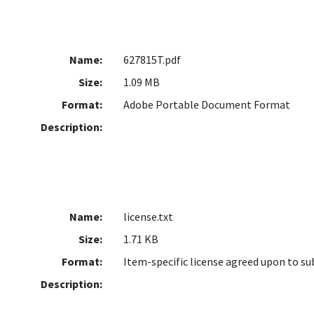
Name:
627815T.pdf
Size:
1.09 MB
Format:
Adobe Portable Document Format
Description:
Name:
license.txt
Size:
1.71 KB
Format:
Item-specific license agreed upon to s
Description: