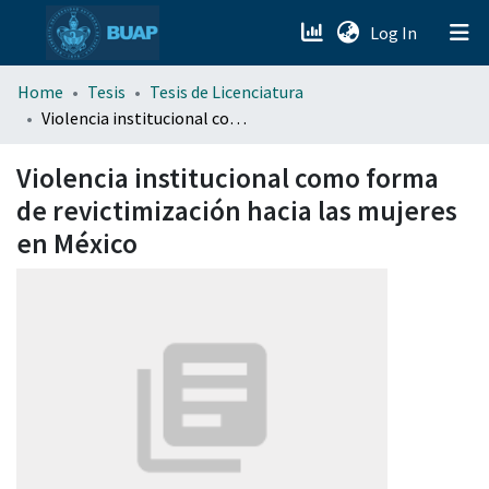
(current)
Log In
menu.section.about_menu
Home
Tesis
Tesis de Licenciatura
Violencia institucional como forma de revictimización hacia las mujeres en México
All of DSpace
Violencia institucional como forma
de revictimización hacia las mujeres
en México