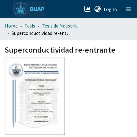
(current)
Log In
menu.section.about_menu
Home
Tesis
Tesis de Maestría
Superconductividad re-entrante
All of DSpace
Superconductividad re-entrante