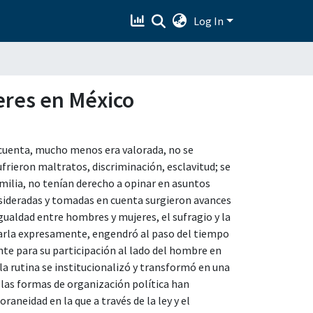
Log In
jeres en México
 cuenta, mucho menos era valorada, no se
frieron maltratos, discriminación, esclavitud; se
amilia, no tenían derecho a opinar en asuntos
nsideradas y tomadas en cuenta surgieron avances
ualdad entre hombres y mujeres, el sufragio y la
onarla expresamente, engendró al paso del tiempo
ente para su participación al lado del hombre en
lla rutina se institucionalizó y transformó en una
as formas de organización política han
aneidad en la que a través de la ley y el