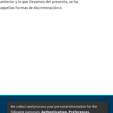
nterior y lo que llevamos del presente, se ha
aquellas formas de discriminación o
We collect and process your personal information for the
following purposes:
Authentication, Preferences,
Dirección General de Bibliotecas