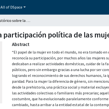
All of DSpace
Estudio histórico sobre la participación política de las mujeres en México
a participación política de las mu
Abstract
“El papel de la mujer en todo el mundo, no era tomado en
reconocía su participación, por muchos años las mujeres su
dedicaban a realizar actividades domésticas, cuidar de la f
públicos, pero sin embargo gracias a una lucha por ser co
logrando el reconocimiento de sus derechos humanos, la ig
paridad. Para la mujer la diferencia de género, sin menci
desde la prehistoria, una práctica social y material excluy
las actividades colectivas o familiares más precarias; aque
costumbre, que ha evolucionado paralelamente conforme l
cambiado, hasta arribar a la entidad estatal de la contempor