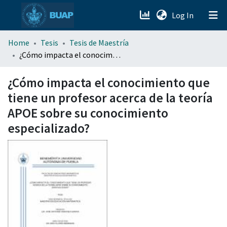
(current)
Log In
menu.section.about_menu
Home
Tesis
Tesis de Maestría
¿Cómo impacta el conocimiento que tiene un profesor acerca de la teoría APOE sobre su conocimiento especializado?
All of DSpace
¿Cómo impacta el conocimiento que
tiene un profesor acerca de la teoría
APOE sobre su conocimiento
especializado?