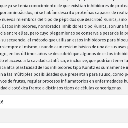
e que ya se tenía conocimiento de que existían inhibidores de pro
r aminoácidos, ni se habían descrito proteínas capaces de realiz
o nuevos miembros del tipo de péptidos que describió Kunitz, sino
. Estos inhibidores, nombrados inhibidores tipo Kunitz, son una 
cia entre ellas, pero cuyo plegamiento se conserva a pesar de la po
n su secuencia, el método que utilizan estos inhibidores para bloqu
r siempre el mismo, usando a un residuo básico de una de sus asas p
go, en los últimos años se descubrió que algunos de estos inhibid
o el acceso a la cavidad catalítica; e inclusive, que podrían tener 
Esta alta plasticidad de los inhibidores tipo Kunitz es sumamente 
n a las múltiples posibilidades que presentan para su uso, como p
vos de frutas, regular procesos inflamatorios en enfermedades hu
idad citotóxica frente a distintos tipos de células cancerígenas.
16