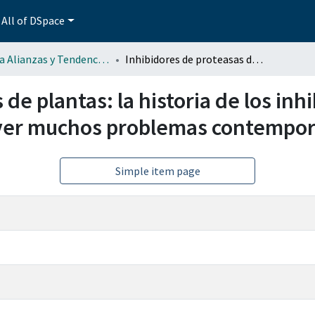
All of DSpace
Revista Alianzas y Tendencias BUAP (AyTBUAP)
Inhibidores de proteasas de plantas: la historia de los inhibidores tipo Kunitz y su potencial uso para resolver muchos problemas contemporáneos
de plantas: la historia de los inh
olver muchos problemas contempo
Simple item page