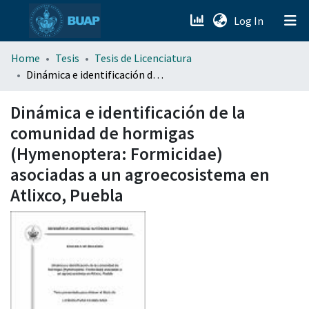
(current)
Log In
menu.section.about_menu
Home
Tesis
Tesis de Licenciatura
Dinámica e identificación de la comunidad de hormigas (Hymenoptera: Formicidae) asociadas a un agroecosistema en Atlixco, Puebla
All of DSpace
Dinámica e identificación de la
comunidad de hormigas
(Hymenoptera: Formicidae)
asociadas a un agroecosistema en
Atlixco, Puebla