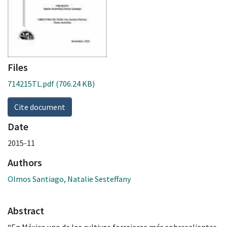
Files
714215TL.pdf
(706.24 KB)
Cite document
Date
2015-11
Authors
Olmos Santiago, Natalie Sesteffany
Abstract
“En México uno de los cultivos forrajeros más sobresalientes