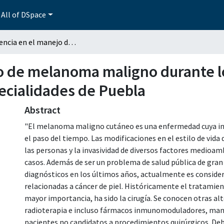
All of DSpace
Experiencia en el manejo de melanoma maligno durante los años 2016 al 2020 en la UMAE Hospital de Especialidades de Puebla
o de melanoma maligno durante lo
ecialidades de Puebla
Abstract
"El melanoma maligno cutáneo es una enfermedad cuya in
el paso del tiempo. Las modificaciones en el estilo de vida
las personas y la invasividad de diversos factores medioa
casos. Además de ser un problema de salud pública de gran
diagnósticos en los últimos años, actualmente es consider
relacionadas a cáncer de piel. Históricamente el tratamie
mayor importancia, ha sido la cirugía. Se conocen otras al
radioterapia e incluso fármacos inmunomoduladores, manej
pacientes no candidatos a procedimientos quirúrgicos. De