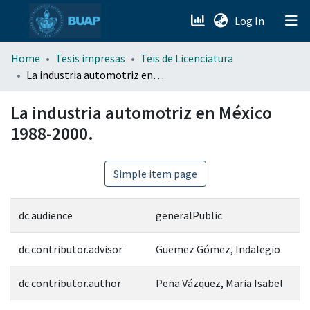
(current)
Log In
menu.section.about_menu
Home
Tesis impresas
Teis de Licenciatura
La industria automotriz en México 1988-2000.
All of DSpace
La industria automotriz en México
1988-2000.
Simple item page
dc.audience
generalPublic
dc.contributor.advisor
Güemez Gómez, Indalegio
dc.contributor.author
Peña Vázquez, Maria Isabel