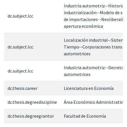
Industria automotriz--Historia d
industrialización--Modelo de sus
dc.subject.lcc
de importaciones--Neoliberalis
apertura económica
Localización industrial--Sistema
dc.subject.lcc
Tiempo--Corporaciones transna
automotrices
Industria automotriz--Decretos
dc.subject.lcc
automotrices
dc.thesis.career
Licenciatura en Economía
dc.thesis.degreediscipline
Área Económico Administrativa
dc.thesis.degreegrantor
Facultad de Economía