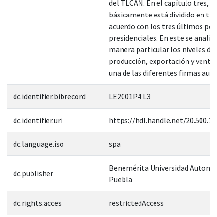
del TLCAN. En el capítulo tres,
básicamente está dividido en tre
acuerdo con los tres últimos per
presidenciales. En este se analiz
manera particular los niveles de
producción, exportación y ventas
una de las diferentes firmas aut
dc.identifier.bibrecord
LE2001P4 L3
dc.identifier.uri
https://hdl.handle.net/20.500.1
dc.language.iso
spa
Benemérita Universidad Autonó
dc.publisher
Puebla
dc.rights.acces
restrictedAccess