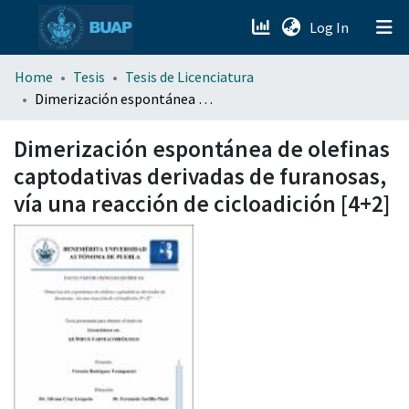
(current)
Log In
menu.section.about_menu
Home
Tesis
Tesis de Licenciatura
Dimerización espontánea de olefinas captodativas derivadas de furanosas, vía una reacción de cicloadición [4+2]
All of DSpace
Dimerización espontánea de olefinas
captodativas derivadas de furanosas,
vía una reacción de cicloadición [4+2]