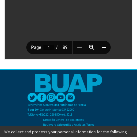
Benemérita Universidad Autónoma de Puebla
4 sur 104 Centro Histórico C.P. 72000
Teléfono +52(222) 2295500 ext. 5013
Dirección General de Bibliotecas
Boulevard Valsequillo y Av. de las Torres
Ciudad Universitaria. Col. San Manuel
We collect and process your personal information for the following
C.P. 72570