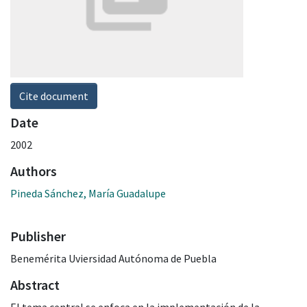
Cite document
Date
2002
Authors
Pineda Sánchez, María Guadalupe
Publisher
Benemérita Uviersidad Autónoma de Puebla
Abstract
El tema central se enfoca en la implementación de la