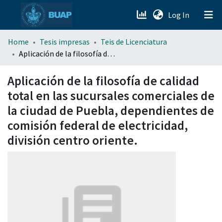
(current)
Log In
menu.section.about_menu
Home
Tesis impresas
Teis de Licenciatura
Aplicación de la filosofía de calidad total en las sucursales comerciales de la ciudad de Puebla, dependientes de comisión federal de electricidad, división centro oriente.
All of DSpace
Aplicación de la filosofía de calidad
total en las sucursales comerciales de
la ciudad de Puebla, dependientes de
comisión federal de electricidad,
división centro oriente.