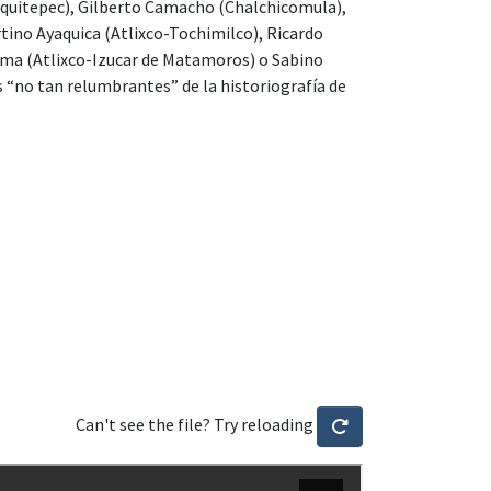
auquitepec), Gilberto Camacho (Chalchicomula),
tino Ayaquica (Atlixco-Tochimilco), Ricardo
lma (Atlixco-Izucar de Matamoros) o Sabino
os “no tan relumbrantes” de la historiografía de
Can't see the file? Try reloading