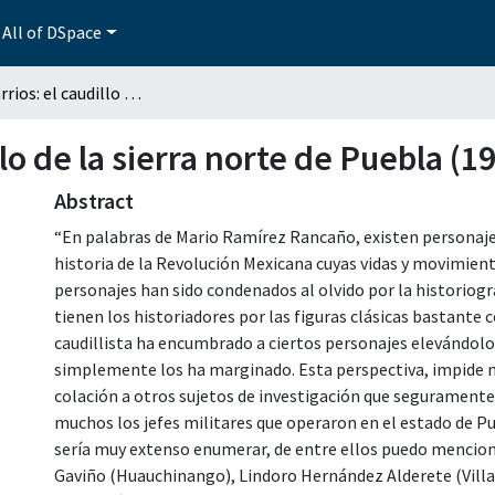
All of DSpace
Gabriel Barrios: el caudillo de la sierra norte de Puebla (1913-1940)
llo de la sierra norte de Puebla (
Abstract
“En palabras de Mario Ramírez Rancaño, existen personajes
historia de la Revolución Mexicana cuyas vidas y movimient
personajes han sido condenados al olvido por la historiog
tienen los historiadores por las figuras clásicas bastante c
caudillista ha encumbrado a ciertos personajes elevándolos
simplemente los ha marginado. Esta perspectiva, impide mir
colación a otros sujetos de investigación que seguramente
muchos los jefes militares que operaron en el estado de Pu
sería muy extenso enumerar, de entre ellos puedo mencio
Gaviño (Huauchinango), Lindoro Hernández Alderete (Villa