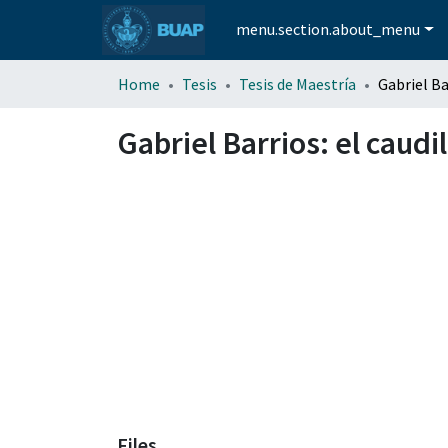
menu.section.about_menu
Home
Tesis
Tesis de Maestría
Gabriel Barrios: el caudi
Files