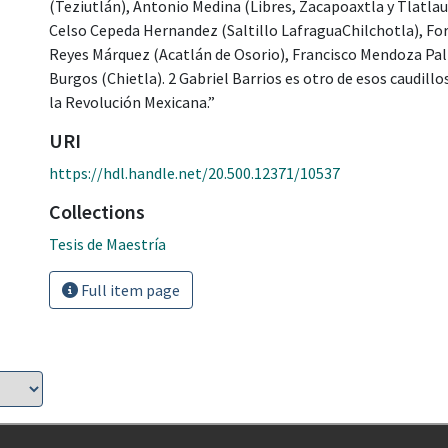
(Teziutlán), Antonio Medina (Libres, Zacapoaxtla y Tlatl
Celso Cepeda Hernandez (Saltillo LafraguaChilchotla), For
Reyes Márquez (Acatlán de Osorio), Francisco Mendoza Pa
Burgos (Chietla). 2 Gabriel Barrios es otro de esos caudill
la Revolución Mexicana.”
URI
https://hdl.handle.net/20.500.12371/10537
Collections
Tesis de Maestría
Full item page