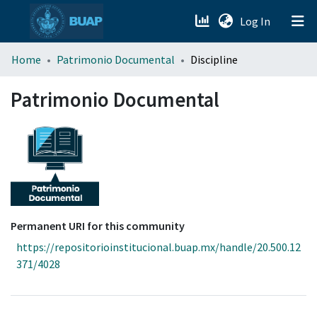
(current)
Log In
menu.section.about_menu
Home
Patrimonio Documental
Discipline
All of DSpace
Patrimonio Documental
Permanent URI for this community
https://repositorioinstitucional.buap.mx/handle/20.500.12
371/4028